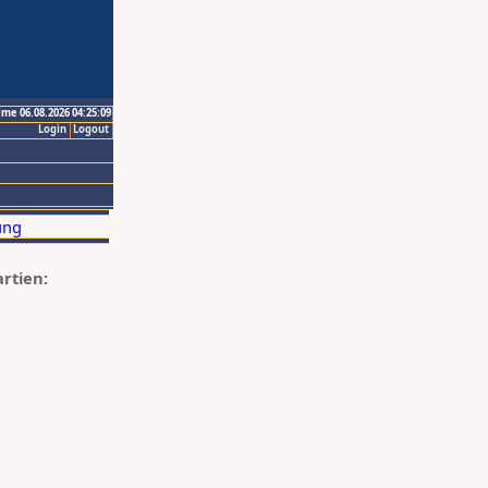
ime 06.08.2026 04:25:09
Login
Logout
artien: