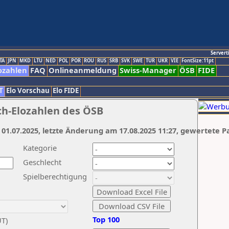
Servert
TA
JPN
MKD
LTU
NED
POL
POR
ROU
RUS
SRB
SVK
SWE
TUR
UKR
VIE
FontSize:11pt
ozahlen
FAQ
Onlineanmeldung
Swiss-Manager
ÖSB
FIDE
T
Elo Vorschau
Elo FIDE
ch-Elozahlen des ÖSB
 01.07.2025, letzte Änderung am 17.08.2025 11:27, gewertete P
Kategorie
Geschlecht
Spielberechtigung
Top 100
UT)