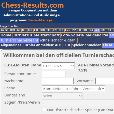
Logged on: Gast
Arabic
ARM
AZE
BIH
BUL
CAT
CHN
CRO
CZE
DEN
ENG
ESP
FAI
FIN
FRA
GER
GRE
INA
I
Home
TurnierDB
Meisterschaft
Foto-Galerie
Meldekartei
El
Turnierschach-Elozahl
Schnellschach-Elozahl
Allgemeines
Turnier anmelden: AUT
FIDE
Spieler anmelden
Elo AU
Willkommen bei den offiziellen Turnierscha
FIDE-Elolisten Stand
AUT-Elolisten Stand
7.518
Personennummer
Nachname
Vorname
Ebene
Bundesland
Spgem./Kreis/Verein
Nur "österreichische" Spieler (Land=A