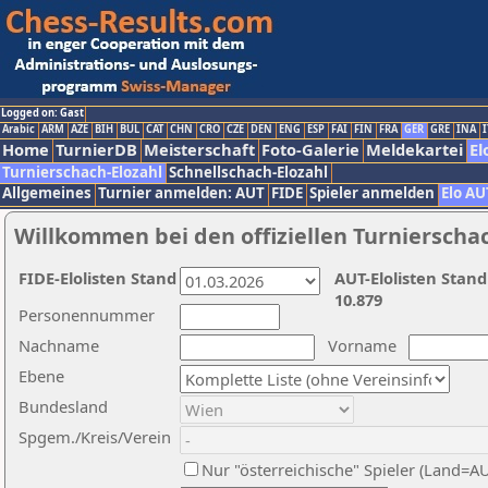
Logged on: Gast
Arabic
ARM
AZE
BIH
BUL
CAT
CHN
CRO
CZE
DEN
ENG
ESP
FAI
FIN
FRA
GER
GRE
INA
I
Home
TurnierDB
Meisterschaft
Foto-Galerie
Meldekartei
El
Turnierschach-Elozahl
Schnellschach-Elozahl
Allgemeines
Turnier anmelden: AUT
FIDE
Spieler anmelden
Elo AU
Willkommen bei den offiziellen Turnierscha
FIDE-Elolisten Stand
AUT-Elolisten Stand
10.879
Personennummer
Nachname
Vorname
Ebene
Bundesland
Spgem./Kreis/Verein
Nur "österreichische" Spieler (Land=A