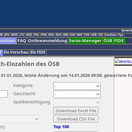
Servert
TA
JPN
MKD
LTU
NED
POL
POR
ROU
RUS
SRB
SVK
SWE
TUR
UKR
VIE
FontSize:11pt
ozahlen
FAQ
Onlineanmeldung
Swiss-Manager
ÖSB
FIDE
T
Elo Vorschau
Elo FIDE
ch-Elozahlen des ÖSB
 01.01.2026, letzte Änderung am 14.01.2026 09:08, gewertete P
Kategorie
Geschlecht
Spielberechtigung
Top 100
UT)