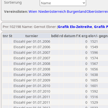
Sortierung
Vereinslisten:
Wien
Niederösterreich
Burgenland
Oberösterrei
Pnr:102198 Name: Gernot Ebner (
Grafik Elo-Zeitreihe
,
Grafik P
tnr
St
turnier
bdld
rd
datum
f
K
erg
elo+/-
gegn
Elozahl per 01.01.2006
0
1521
Elozahl per 01.07.2006
0
1549
Elozahl per 01.01.2007
0
1596
Elozahl per 01.07.2007
0
1574
Elozahl per 01.01.2008
0
1567
Elozahl per 01.07.2008
0
1656
Elozahl per 01.01.2009
0
1638
Elozahl per 01.07.2009
0
1605
Elozahl per 01.01.2010
0
1601
Elozahl per 01.07.2010
0
1592
Elozahl per 01.01.2011
0
1516
Elozahl per 01.07.2011
0
1529
Elozahl per 01.01.2012
0
1533