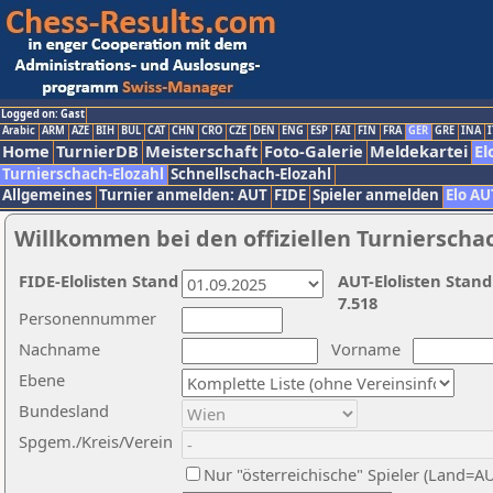
Logged on: Gast
Arabic
ARM
AZE
BIH
BUL
CAT
CHN
CRO
CZE
DEN
ENG
ESP
FAI
FIN
FRA
GER
GRE
INA
I
Home
TurnierDB
Meisterschaft
Foto-Galerie
Meldekartei
El
Turnierschach-Elozahl
Schnellschach-Elozahl
Allgemeines
Turnier anmelden: AUT
FIDE
Spieler anmelden
Elo AU
Willkommen bei den offiziellen Turnierscha
FIDE-Elolisten Stand
AUT-Elolisten Stand
7.518
Personennummer
Nachname
Vorname
Ebene
Bundesland
Spgem./Kreis/Verein
Nur "österreichische" Spieler (Land=A