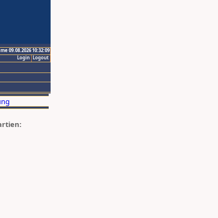
ime 09.08.2026 10:32:09
Login
Logout
artien: