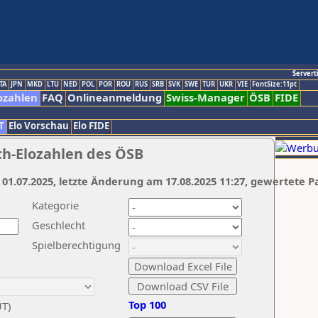
Servert
TA
JPN
MKD
LTU
NED
POL
POR
ROU
RUS
SRB
SVK
SWE
TUR
UKR
VIE
FontSize:11pt
ozahlen
FAQ
Onlineanmeldung
Swiss-Manager
ÖSB
FIDE
T
Elo Vorschau
Elo FIDE
ch-Elozahlen des ÖSB
 01.07.2025, letzte Änderung am 17.08.2025 11:27, gewertete P
Kategorie
Geschlecht
Spielberechtigung
Top 100
UT)