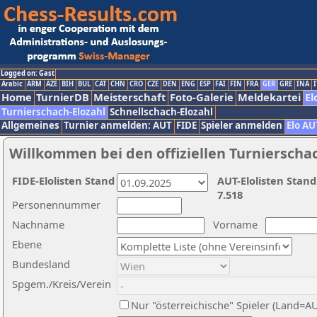
Logged on: Gast
Arabic
ARM
AZE
BIH
BUL
CAT
CHN
CRO
CZE
DEN
ENG
ESP
FAI
FIN
FRA
GER
GRE
INA
I
Home
TurnierDB
Meisterschaft
Foto-Galerie
Meldekartei
El
Turnierschach-Elozahl
Schnellschach-Elozahl
Allgemeines
Turnier anmelden: AUT
FIDE
Spieler anmelden
Elo AU
Willkommen bei den offiziellen Turnierscha
FIDE-Elolisten Stand
AUT-Elolisten Stand
7.518
Personennummer
Nachname
Vorname
Ebene
Bundesland
Spgem./Kreis/Verein
Nur "österreichische" Spieler (Land=A