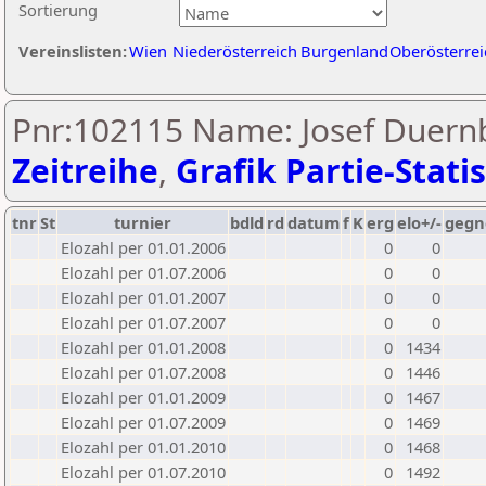
Sortierung
Vereinslisten:
Wien
Niederösterreich
Burgenland
Oberösterrei
Pnr:102115 Name: Josef Duernb
Zeitreihe
,
Grafik Partie-Statis
tnr
St
turnier
bdld
rd
datum
f
K
erg
elo+/-
gegn
Elozahl per 01.01.2006
0
0
Elozahl per 01.07.2006
0
0
Elozahl per 01.01.2007
0
0
Elozahl per 01.07.2007
0
0
Elozahl per 01.01.2008
0
1434
Elozahl per 01.07.2008
0
1446
Elozahl per 01.01.2009
0
1467
Elozahl per 01.07.2009
0
1469
Elozahl per 01.01.2010
0
1468
Elozahl per 01.07.2010
0
1492