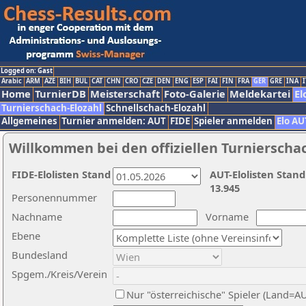
Logged on: Gast
Arabic
ARM
AZE
BIH
BUL
CAT
CHN
CRO
CZE
DEN
ENG
ESP
FAI
FIN
FRA
GER
GRE
INA
I
Home
TurnierDB
Meisterschaft
Foto-Galerie
Meldekartei
El
Turnierschach-Elozahl
Schnellschach-Elozahl
Allgemeines
Turnier anmelden: AUT
FIDE
Spieler anmelden
Elo AU
Willkommen bei den offiziellen Turnierscha
FIDE-Elolisten Stand
AUT-Elolisten Stand
13.945
Personennummer
Nachname
Vorname
Ebene
Bundesland
Spgem./Kreis/Verein
Nur "österreichische" Spieler (Land=A