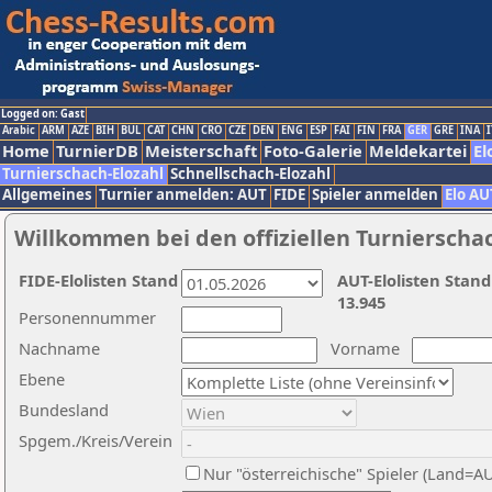
Logged on: Gast
Arabic
ARM
AZE
BIH
BUL
CAT
CHN
CRO
CZE
DEN
ENG
ESP
FAI
FIN
FRA
GER
GRE
INA
I
Home
TurnierDB
Meisterschaft
Foto-Galerie
Meldekartei
El
Turnierschach-Elozahl
Schnellschach-Elozahl
Allgemeines
Turnier anmelden: AUT
FIDE
Spieler anmelden
Elo AU
Willkommen bei den offiziellen Turnierscha
FIDE-Elolisten Stand
AUT-Elolisten Stand
13.945
Personennummer
Nachname
Vorname
Ebene
Bundesland
Spgem./Kreis/Verein
Nur "österreichische" Spieler (Land=A