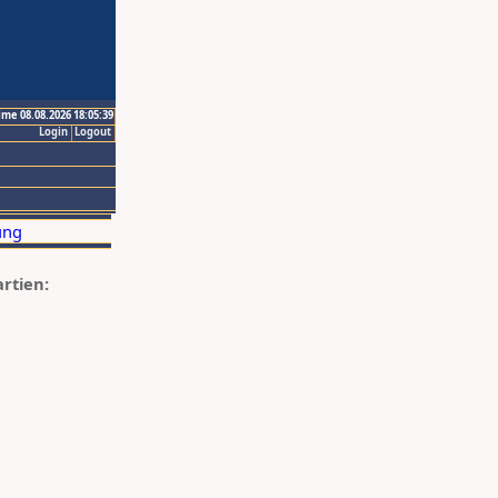
ime 08.08.2026 18:05:39
Login
Logout
artien: