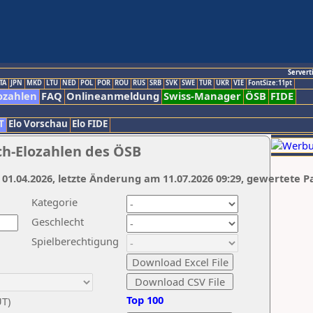
Servert
TA
JPN
MKD
LTU
NED
POL
POR
ROU
RUS
SRB
SVK
SWE
TUR
UKR
VIE
FontSize:11pt
ozahlen
FAQ
Onlineanmeldung
Swiss-Manager
ÖSB
FIDE
T
Elo Vorschau
Elo FIDE
ch-Elozahlen des ÖSB
 01.04.2026, letzte Änderung am 11.07.2026 09:29, gewertete P
Kategorie
Geschlecht
Spielberechtigung
Top 100
UT)