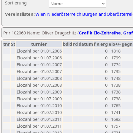
Sortierung
Vereinslisten:
Wien
Niederösterreich
Burgenland
Oberösterrei
Pnr:102060 Name: Oliver Dragschitz (
Grafik Elo-Zeitreihe
,
Graf
tnr
St
turnier
bdld
rd
datum
f
K
erg
elo+/-
gegn
Elozahl per 01.01.2006
0
1818
Elozahl per 01.07.2006
0
1799
Elozahl per 01.01.2007
0
1774
Elozahl per 01.07.2007
0
1735
Elozahl per 01.01.2008
0
1748
Elozahl per 01.07.2008
0
1738
Elozahl per 01.01.2009
0
1738
Elozahl per 01.07.2009
0
1738
Elozahl per 01.01.2010
0
1765
Elozahl per 01.07.2010
0
1741
Elozahl per 01.01.2011
0
1692
Elozahl per 01.07.2011
0
1757
Elozahl per 01.01.2012
0
1731