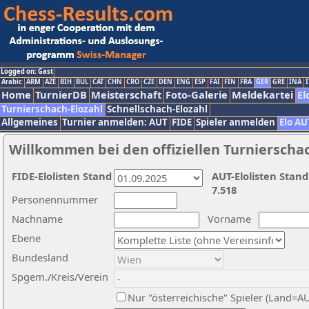
Logged on: Gast
Arabic
ARM
AZE
BIH
BUL
CAT
CHN
CRO
CZE
DEN
ENG
ESP
FAI
FIN
FRA
GER
GRE
INA
I
Home
TurnierDB
Meisterschaft
Foto-Galerie
Meldekartei
El
Turnierschach-Elozahl
Schnellschach-Elozahl
Allgemeines
Turnier anmelden: AUT
FIDE
Spieler anmelden
Elo AU
Willkommen bei den offiziellen Turnierscha
FIDE-Elolisten Stand
AUT-Elolisten Stand
7.518
Personennummer
Nachname
Vorname
Ebene
Bundesland
Spgem./Kreis/Verein
Nur "österreichische" Spieler (Land=A