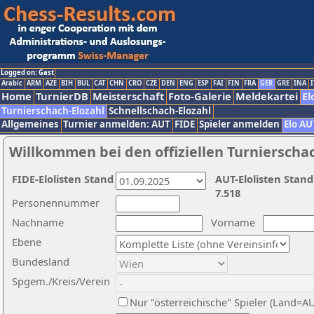
Logged on: Gast
Arabic
ARM
AZE
BIH
BUL
CAT
CHN
CRO
CZE
DEN
ENG
ESP
FAI
FIN
FRA
GER
GRE
INA
I
Home
TurnierDB
Meisterschaft
Foto-Galerie
Meldekartei
El
Turnierschach-Elozahl
Schnellschach-Elozahl
Allgemeines
Turnier anmelden: AUT
FIDE
Spieler anmelden
Elo AU
Willkommen bei den offiziellen Turnierscha
FIDE-Elolisten Stand
AUT-Elolisten Stand
7.518
Personennummer
Nachname
Vorname
Ebene
Bundesland
Spgem./Kreis/Verein
Nur "österreichische" Spieler (Land=A