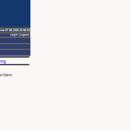
ime 07.08.2026 23:06:02
Login
Logout
artien: