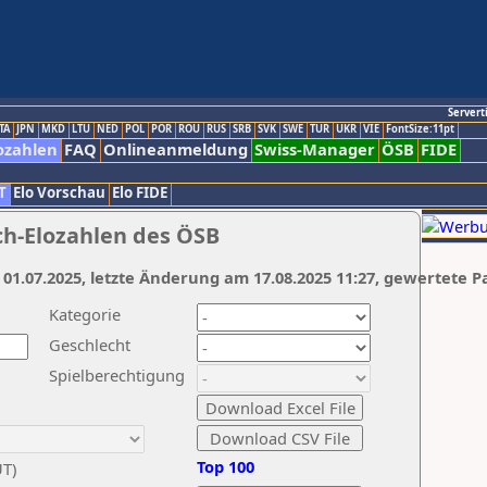
Servert
TA
JPN
MKD
LTU
NED
POL
POR
ROU
RUS
SRB
SVK
SWE
TUR
UKR
VIE
FontSize:11pt
ozahlen
FAQ
Onlineanmeldung
Swiss-Manager
ÖSB
FIDE
T
Elo Vorschau
Elo FIDE
ch-Elozahlen des ÖSB
 01.07.2025, letzte Änderung am 17.08.2025 11:27, gewertete P
Kategorie
Geschlecht
Spielberechtigung
Top 100
UT)