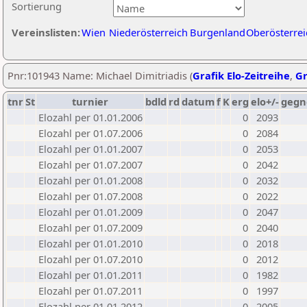
Sortierung
Vereinslisten:
Wien
Niederösterreich
Burgenland
Oberösterrei
Pnr:101943 Name: Michael Dimitriadis (
Grafik Elo-Zeitreihe
,
Gr
tnr
St
turnier
bdld
rd
datum
f
K
erg
elo+/-
gegn
Elozahl per 01.01.2006
0
2093
Elozahl per 01.07.2006
0
2084
Elozahl per 01.01.2007
0
2053
Elozahl per 01.07.2007
0
2042
Elozahl per 01.01.2008
0
2032
Elozahl per 01.07.2008
0
2022
Elozahl per 01.01.2009
0
2047
Elozahl per 01.07.2009
0
2040
Elozahl per 01.01.2010
0
2018
Elozahl per 01.07.2010
0
2012
Elozahl per 01.01.2011
0
1982
Elozahl per 01.07.2011
0
1997
Elozahl per 01.01.2012
0
2005