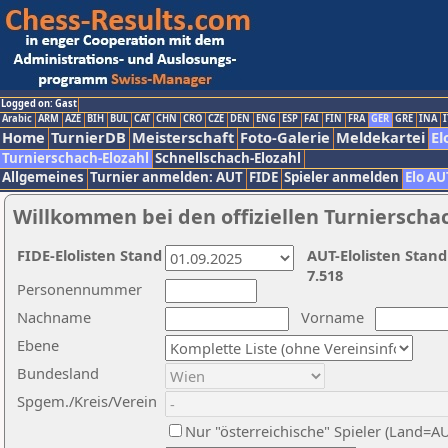
Logged on: Gast
Arabic
ARM
AZE
BIH
BUL
CAT
CHN
CRO
CZE
DEN
ENG
ESP
FAI
FIN
FRA
GER
GRE
INA
I
Home
TurnierDB
Meisterschaft
Foto-Galerie
Meldekartei
El
Turnierschach-Elozahl
Schnellschach-Elozahl
Allgemeines
Turnier anmelden: AUT
FIDE
Spieler anmelden
Elo AU
Willkommen bei den offiziellen Turnierscha
FIDE-Elolisten Stand
AUT-Elolisten Stand
7.518
Personennummer
Nachname
Vorname
Ebene
Bundesland
Spgem./Kreis/Verein
Nur "österreichische" Spieler (Land=A