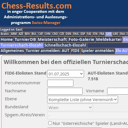
Logged on: Gast
Arabic
ARM
AZE
BIH
BUL
CAT
CHN
CRO
CZE
DEN
ENG
ESP
FAI
FIN
FRA
GER
GRE
INA
I
Home
TurnierDB
Meisterschaft
Foto-Galerie
Meldekartei
El
Turnierschach-Elozahl
Schnellschach-Elozahl
Allgemeines
Turnier anmelden: AUT
FIDE
Spieler anmelden
Elo AU
Willkommen bei den offiziellen Turnierscha
FIDE-Elolisten Stand
AUT-Elolisten Stand
7.518
Personennummer
Nachname
Vorname
Ebene
Bundesland
Spgem./Kreis/Verein
Nur "österreichische" Spieler (Land=A