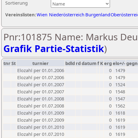
Sortierung
Vereinslisten:
Wien
Niederösterreich
Burgenland
Oberösterrei
Pnr:101875 Name: Markus Deut
Grafik Partie-Statistik
)
tnr
St
turnier
bdld
rd
datum
f
K
erg
elo+/-
gegn
Elozahl per 01.01.2006
0
1479
Elozahl per 01.07.2006
0
1479
Elozahl per 01.01.2007
0
1524
Elozahl per 01.07.2007
0
1548
Elozahl per 01.01.2008
0
1547
Elozahl per 01.07.2008
0
1562
Elozahl per 01.01.2009
0
1618
Elozahl per 01.07.2009
0
1619
Elozahl per 01.01.2010
0
1619
Elozahl per 01.07.2010
0
1619