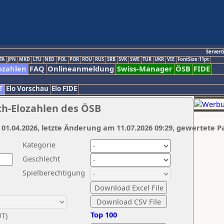
Servert
TA
JPN
MKD
LTU
NED
POL
POR
ROU
RUS
SRB
SVK
SWE
TUR
UKR
VIE
FontSize:11pt
ozahlen
FAQ
Onlineanmeldung
Swiss-Manager
ÖSB
FIDE
T
Elo Vorschau
Elo FIDE
ch-Elozahlen des ÖSB
 01.04.2026, letzte Änderung am 11.07.2026 09:29, gewertete P
Kategorie
Geschlecht
Spielberechtigung
Top 100
UT)