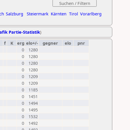
ch
Salzburg
Steiermark
Kärnten
Tirol
Vorarlberg
afik Partie-Statistik
)
f
K
erg
elo+/-
gegner
elo
pnr
0
1280
0
1280
0
1280
0
1280
0
1209
0
1209
0
1185
0
1451
0
1494
0
1495
0
1532
0
1492
0
1492