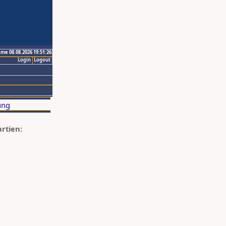
ime 08.08.2026 19:51:26
Login
Logout
artien: