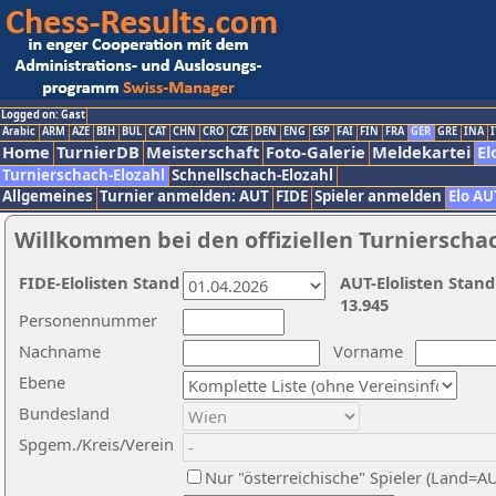
Logged on: Gast
Arabic
ARM
AZE
BIH
BUL
CAT
CHN
CRO
CZE
DEN
ENG
ESP
FAI
FIN
FRA
GER
GRE
INA
I
Home
TurnierDB
Meisterschaft
Foto-Galerie
Meldekartei
El
Turnierschach-Elozahl
Schnellschach-Elozahl
Allgemeines
Turnier anmelden: AUT
FIDE
Spieler anmelden
Elo AU
Willkommen bei den offiziellen Turnierscha
FIDE-Elolisten Stand
AUT-Elolisten Stand
13.945
Personennummer
Nachname
Vorname
Ebene
Bundesland
Spgem./Kreis/Verein
Nur "österreichische" Spieler (Land=A