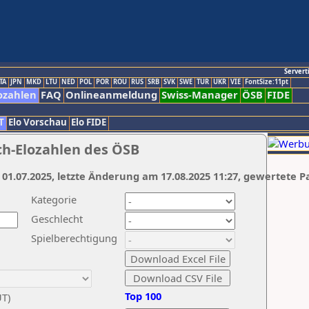
Servert
TA
JPN
MKD
LTU
NED
POL
POR
ROU
RUS
SRB
SVK
SWE
TUR
UKR
VIE
FontSize:11pt
ozahlen
FAQ
Onlineanmeldung
Swiss-Manager
ÖSB
FIDE
T
Elo Vorschau
Elo FIDE
ch-Elozahlen des ÖSB
 01.07.2025, letzte Änderung am 17.08.2025 11:27, gewertete P
Kategorie
Geschlecht
Spielberechtigung
Top 100
UT)