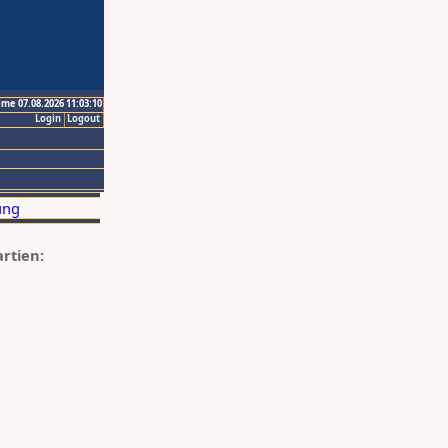
ime 07.08.2026 11:03:10
Login
Logout
artien: