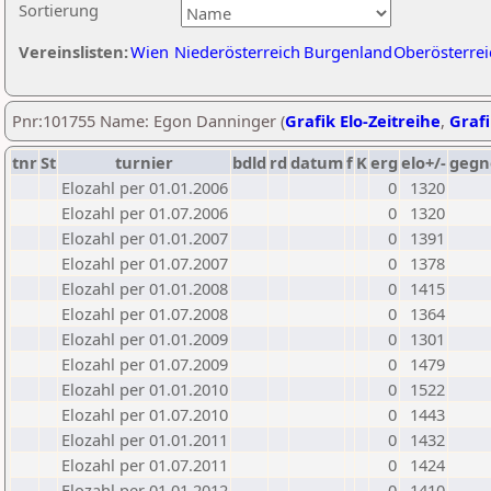
Sortierung
Vereinslisten:
Wien
Niederösterreich
Burgenland
Oberösterrei
Pnr:101755 Name: Egon Danninger (
Grafik Elo-Zeitreihe
,
Grafi
tnr
St
turnier
bdld
rd
datum
f
K
erg
elo+/-
gegn
Elozahl per 01.01.2006
0
1320
Elozahl per 01.07.2006
0
1320
Elozahl per 01.01.2007
0
1391
Elozahl per 01.07.2007
0
1378
Elozahl per 01.01.2008
0
1415
Elozahl per 01.07.2008
0
1364
Elozahl per 01.01.2009
0
1301
Elozahl per 01.07.2009
0
1479
Elozahl per 01.01.2010
0
1522
Elozahl per 01.07.2010
0
1443
Elozahl per 01.01.2011
0
1432
Elozahl per 01.07.2011
0
1424
Elozahl per 01.01.2012
0
1410