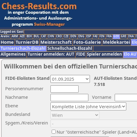
Logged on: Gast
Arabic
ARM
AZE
BIH
BUL
CAT
CHN
CRO
CZE
DEN
ENG
ESP
FAI
FIN
FRA
GER
GRE
INA
I
Home
TurnierDB
Meisterschaft
Foto-Galerie
Meldekartei
El
Turnierschach-Elozahl
Schnellschach-Elozahl
Allgemeines
Turnier anmelden: AUT
FIDE
Spieler anmelden
Elo AU
Willkommen bei den offiziellen Turnierscha
FIDE-Elolisten Stand
AUT-Elolisten Stand
7.518
Personennummer
Nachname
Vorname
Ebene
Bundesland
Spgem./Kreis/Verein
Nur "österreichische" Spieler (Land=A