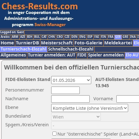
Logged on: Gast
Arabic
ARM
AZE
BIH
BUL
CAT
CHN
CRO
CZE
DEN
ENG
ESP
FAI
FIN
FRA
GER
GRE
INA
I
Home
TurnierDB
Meisterschaft
Foto-Galerie
Meldekartei
El
Turnierschach-Elozahl
Schnellschach-Elozahl
Allgemeines
Turnier anmelden: AUT
FIDE
Spieler anmelden
Elo AU
Willkommen bei den offiziellen Turnierscha
FIDE-Elolisten Stand
AUT-Elolisten Stand
13.945
Personennummer
Nachname
Vorname
Ebene
Bundesland
Spgem./Kreis/Verein
Nur "österreichische" Spieler (Land=A