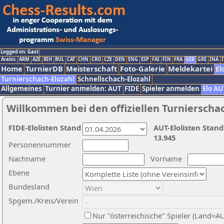
Logged on: Gast
Arabic
ARM
AZE
BIH
BUL
CAT
CHN
CRO
CZE
DEN
ENG
ESP
FAI
FIN
FRA
GER
GRE
INA
I
Home
TurnierDB
Meisterschaft
Foto-Galerie
Meldekartei
El
Turnierschach-Elozahl
Schnellschach-Elozahl
Allgemeines
Turnier anmelden: AUT
FIDE
Spieler anmelden
Elo AU
Willkommen bei den offiziellen Turnierscha
FIDE-Elolisten Stand
AUT-Elolisten Stand
13.945
Personennummer
Nachname
Vorname
Ebene
Bundesland
Spgem./Kreis/Verein
Nur "österreichische" Spieler (Land=A