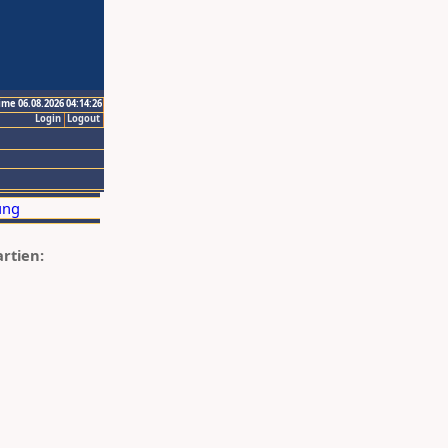
ime 06.08.2026 04:14:26
Login
Logout
artien: