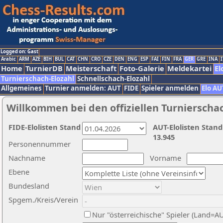
Logged on: Gast
Arabic
ARM
AZE
BIH
BUL
CAT
CHN
CRO
CZE
DEN
ENG
ESP
FAI
FIN
FRA
GER
GRE
INA
I
Home
TurnierDB
Meisterschaft
Foto-Galerie
Meldekartei
El
Turnierschach-Elozahl
Schnellschach-Elozahl
Allgemeines
Turnier anmelden: AUT
FIDE
Spieler anmelden
Elo AU
Willkommen bei den offiziellen Turnierscha
FIDE-Elolisten Stand
AUT-Elolisten Stand
13.945
Personennummer
Nachname
Vorname
Ebene
Bundesland
Spgem./Kreis/Verein
Nur "österreichische" Spieler (Land=A