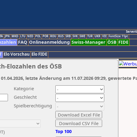
Servert
TA
JPN
MKD
LTU
NED
POL
POR
ROU
RUS
SRB
SVK
SWE
TUR
UKR
VIE
FontSize:11pt
ozahlen
FAQ
Onlineanmeldung
Swiss-Manager
ÖSB
FIDE
T
Elo Vorschau
Elo FIDE
ch-Elozahlen des ÖSB
 01.04.2026, letzte Änderung am 11.07.2026 09:29, gewertete P
Kategorie
Geschlecht
Spielberechtigung
Top 100
UT)