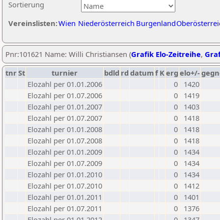
Sortierung
Vereinslisten:
Wien
Niederösterreich
Burgenland
Oberösterrei
Pnr:101621 Name: Willi Christiansen (
Grafik Elo-Zeitreihe
,
Graf
tnr
St
turnier
bdld
rd
datum
f
K
erg
elo+/-
gegn
Elozahl per 01.01.2006
0
1420
Elozahl per 01.07.2006
0
1419
Elozahl per 01.01.2007
0
1403
Elozahl per 01.07.2007
0
1418
Elozahl per 01.01.2008
0
1418
Elozahl per 01.07.2008
0
1418
Elozahl per 01.01.2009
0
1434
Elozahl per 01.07.2009
0
1434
Elozahl per 01.01.2010
0
1434
Elozahl per 01.07.2010
0
1412
Elozahl per 01.01.2011
0
1401
Elozahl per 01.07.2011
0
1376
Elozahl per 01.01.2012
0
1347