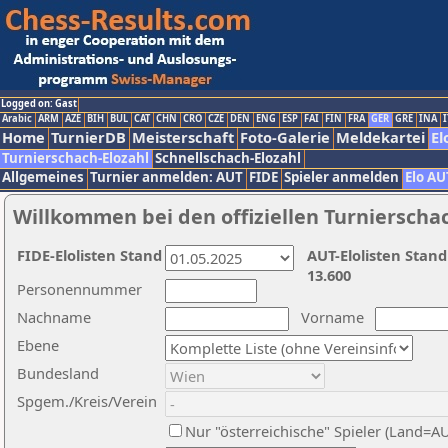
Logged on: Gast
Arabic
ARM
AZE
BIH
BUL
CAT
CHN
CRO
CZE
DEN
ENG
ESP
FAI
FIN
FRA
GER
GRE
INA
I
Home
TurnierDB
Meisterschaft
Foto-Galerie
Meldekartei
El
Turnierschach-Elozahl
Schnellschach-Elozahl
Allgemeines
Turnier anmelden: AUT
FIDE
Spieler anmelden
Elo AU
Willkommen bei den offiziellen Turnierscha
FIDE-Elolisten Stand
AUT-Elolisten Stand
13.600
Personennummer
Nachname
Vorname
Ebene
Bundesland
Spgem./Kreis/Verein
Nur "österreichische" Spieler (Land=A