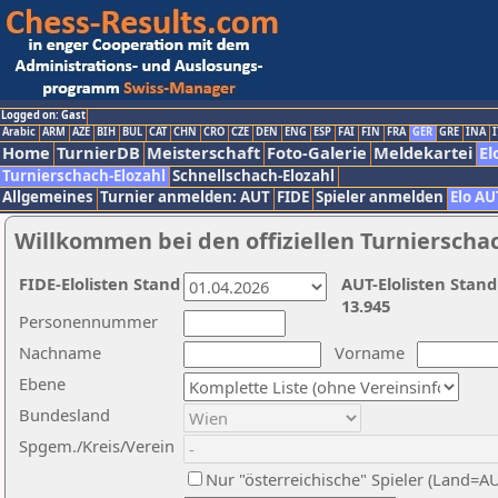
Logged on: Gast
Arabic
ARM
AZE
BIH
BUL
CAT
CHN
CRO
CZE
DEN
ENG
ESP
FAI
FIN
FRA
GER
GRE
INA
I
Home
TurnierDB
Meisterschaft
Foto-Galerie
Meldekartei
El
Turnierschach-Elozahl
Schnellschach-Elozahl
Allgemeines
Turnier anmelden: AUT
FIDE
Spieler anmelden
Elo AU
Willkommen bei den offiziellen Turnierscha
FIDE-Elolisten Stand
AUT-Elolisten Stand
13.945
Personennummer
Nachname
Vorname
Ebene
Bundesland
Spgem./Kreis/Verein
Nur "österreichische" Spieler (Land=A