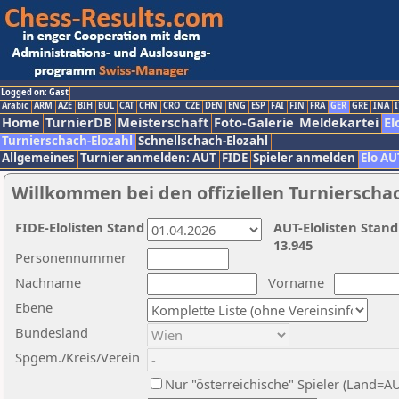
Logged on: Gast
Arabic
ARM
AZE
BIH
BUL
CAT
CHN
CRO
CZE
DEN
ENG
ESP
FAI
FIN
FRA
GER
GRE
INA
I
Home
TurnierDB
Meisterschaft
Foto-Galerie
Meldekartei
El
Turnierschach-Elozahl
Schnellschach-Elozahl
Allgemeines
Turnier anmelden: AUT
FIDE
Spieler anmelden
Elo AU
Willkommen bei den offiziellen Turnierscha
FIDE-Elolisten Stand
AUT-Elolisten Stand
13.945
Personennummer
Nachname
Vorname
Ebene
Bundesland
Spgem./Kreis/Verein
Nur "österreichische" Spieler (Land=A