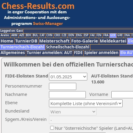
Logged on: Gast
Arabic
ARM
AZE
BIH
BUL
CAT
CHN
CRO
CZE
DEN
ENG
ESP
FAI
FIN
FRA
GER
GRE
INA
I
Home
TurnierDB
Meisterschaft
Foto-Galerie
Meldekartei
El
Turnierschach-Elozahl
Schnellschach-Elozahl
Allgemeines
Turnier anmelden: AUT
FIDE
Spieler anmelden
Elo AU
Willkommen bei den offiziellen Turnierscha
FIDE-Elolisten Stand
AUT-Elolisten Stand
13.600
Personennummer
Nachname
Vorname
Ebene
Bundesland
Spgem./Kreis/Verein
Nur "österreichische" Spieler (Land=A