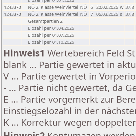
Elozahl per 01.01.2026
1243370
NÖ 2. Klasse Weinviertel
NÖ
6
20.02.2026
w
37.8
1243370
NÖ 2. Klasse Weinviertel
NÖ
7
06.03.2026
s
37.8
Gesamtpartien 2
Elozahl per 01.04.2026
Elozahl per 01.07.2026
Elozahl per 01.10.2026
Hinweis1
Wertebereich Feld St 
blank ... Partie gewertet in akt
V ... Partie gewertet in Vorperi
- ... Partie nicht gewertet, da 
E ... Partie vorgemerkt zur Be
Einstiegselozahl in der nächst
K ... Korrektur wegen doppelt
Hinweis2
Kontumazen werden g