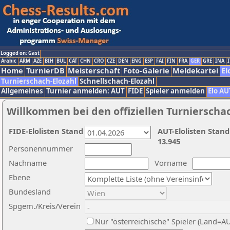
Logged on: Gast
Arabic
ARM
AZE
BIH
BUL
CAT
CHN
CRO
CZE
DEN
ENG
ESP
FAI
FIN
FRA
GER
GRE
INA
I
Home
TurnierDB
Meisterschaft
Foto-Galerie
Meldekartei
El
Turnierschach-Elozahl
Schnellschach-Elozahl
Allgemeines
Turnier anmelden: AUT
FIDE
Spieler anmelden
Elo AU
Willkommen bei den offiziellen Turnierscha
FIDE-Elolisten Stand
AUT-Elolisten Stand
13.945
Personennummer
Nachname
Vorname
Ebene
Bundesland
Spgem./Kreis/Verein
Nur "österreichische" Spieler (Land=A