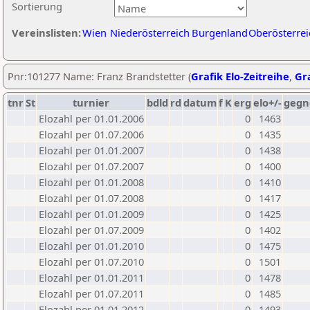
Sortierung
Vereinslisten:
Wien
Niederösterreich
Burgenland
Oberösterrei
Pnr:101277 Name: Franz Brandstetter (
Grafik Elo-Zeitreihe
,
Gra
tnr
St
turnier
bdld
rd
datum
f
K
erg
elo+/-
gegn
Elozahl per 01.01.2006
0
1463
Elozahl per 01.07.2006
0
1435
Elozahl per 01.01.2007
0
1438
Elozahl per 01.07.2007
0
1400
Elozahl per 01.01.2008
0
1410
Elozahl per 01.07.2008
0
1417
Elozahl per 01.01.2009
0
1425
Elozahl per 01.07.2009
0
1402
Elozahl per 01.01.2010
0
1475
Elozahl per 01.07.2010
0
1501
Elozahl per 01.01.2011
0
1478
Elozahl per 01.07.2011
0
1485
Elozahl per 01.01.2012
0
1493