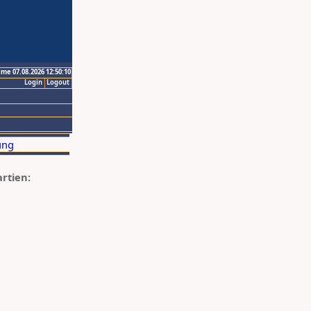
ime 07.08.2026 12:50:10
Login
Logout
artien: