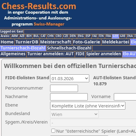
Logged on: Gast
Arabic
ARM
AZE
BIH
BUL
CAT
CHN
CRO
CZE
DEN
ENG
ESP
FAI
FIN
FRA
GER
GRE
INA
I
Home
TurnierDB
Meisterschaft
Foto-Galerie
Meldekartei
El
Turnierschach-Elozahl
Schnellschach-Elozahl
Allgemeines
Turnier anmelden: AUT
FIDE
Spieler anmelden
Elo AU
Willkommen bei den offiziellen Turnierscha
FIDE-Elolisten Stand
AUT-Elolisten Stand
10.879
Personennummer
Nachname
Vorname
Ebene
Bundesland
Spgem./Kreis/Verein
Nur "österreichische" Spieler (Land=A