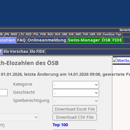
Servert
TA
JPN
MKD
LTU
NED
POL
POR
ROU
RUS
SRB
SVK
SWE
TUR
UKR
VIE
FontSize:11pt
ozahlen
FAQ
Onlineanmeldung
Swiss-Manager
ÖSB
FIDE
T
Elo Vorschau
Elo FIDE
ch-Elozahlen des ÖSB
 01.01.2026, letzte Änderung am 14.01.2026 09:08, gewertete P
Kategorie
Geschlecht
Spielberechtigung
Top 100
UT)