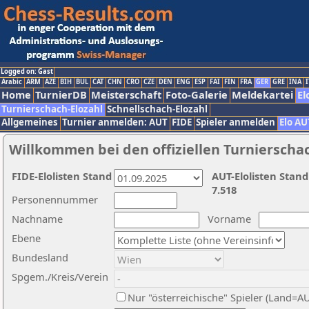
Logged on: Gast
Arabic
ARM
AZE
BIH
BUL
CAT
CHN
CRO
CZE
DEN
ENG
ESP
FAI
FIN
FRA
GER
GRE
INA
I
Home
TurnierDB
Meisterschaft
Foto-Galerie
Meldekartei
El
Turnierschach-Elozahl
Schnellschach-Elozahl
Allgemeines
Turnier anmelden: AUT
FIDE
Spieler anmelden
Elo AU
Willkommen bei den offiziellen Turnierscha
FIDE-Elolisten Stand
AUT-Elolisten Stand
7.518
Personennummer
Nachname
Vorname
Ebene
Bundesland
Spgem./Kreis/Verein
Nur "österreichische" Spieler (Land=A