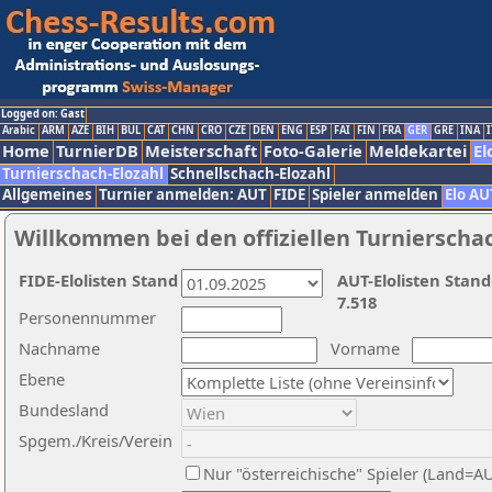
Logged on: Gast
Arabic
ARM
AZE
BIH
BUL
CAT
CHN
CRO
CZE
DEN
ENG
ESP
FAI
FIN
FRA
GER
GRE
INA
I
Home
TurnierDB
Meisterschaft
Foto-Galerie
Meldekartei
El
Turnierschach-Elozahl
Schnellschach-Elozahl
Allgemeines
Turnier anmelden: AUT
FIDE
Spieler anmelden
Elo AU
Willkommen bei den offiziellen Turnierscha
FIDE-Elolisten Stand
AUT-Elolisten Stand
7.518
Personennummer
Nachname
Vorname
Ebene
Bundesland
Spgem./Kreis/Verein
Nur "österreichische" Spieler (Land=A