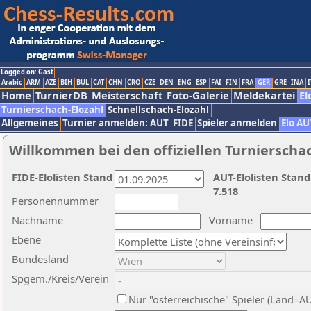
Logged on: Gast
Arabic
ARM
AZE
BIH
BUL
CAT
CHN
CRO
CZE
DEN
ENG
ESP
FAI
FIN
FRA
GER
GRE
INA
I
Home
TurnierDB
Meisterschaft
Foto-Galerie
Meldekartei
El
Turnierschach-Elozahl
Schnellschach-Elozahl
Allgemeines
Turnier anmelden: AUT
FIDE
Spieler anmelden
Elo AU
Willkommen bei den offiziellen Turnierscha
FIDE-Elolisten Stand
AUT-Elolisten Stand
7.518
Personennummer
Nachname
Vorname
Ebene
Bundesland
Spgem./Kreis/Verein
Nur "österreichische" Spieler (Land=A