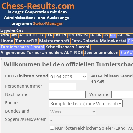
Logged on: Gast
Arabic
ARM
AZE
BIH
BUL
CAT
CHN
CRO
CZE
DEN
ENG
ESP
FAI
FIN
FRA
GER
GRE
INA
I
Home
TurnierDB
Meisterschaft
Foto-Galerie
Meldekartei
El
Turnierschach-Elozahl
Schnellschach-Elozahl
Allgemeines
Turnier anmelden: AUT
FIDE
Spieler anmelden
Elo AU
Willkommen bei den offiziellen Turnierscha
FIDE-Elolisten Stand
AUT-Elolisten Stand
13.945
Personennummer
Nachname
Vorname
Ebene
Bundesland
Spgem./Kreis/Verein
Nur "österreichische" Spieler (Land=A