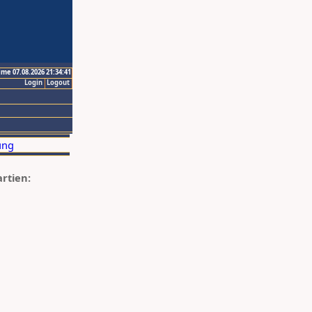
ime 07.08.2026 21:34:41
Login
Logout
artien: