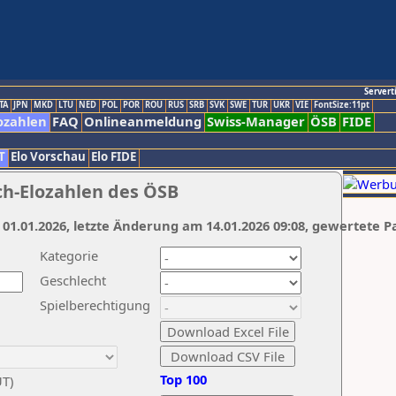
Servert
TA
JPN
MKD
LTU
NED
POL
POR
ROU
RUS
SRB
SVK
SWE
TUR
UKR
VIE
FontSize:11pt
ozahlen
FAQ
Onlineanmeldung
Swiss-Manager
ÖSB
FIDE
T
Elo Vorschau
Elo FIDE
ch-Elozahlen des ÖSB
 01.01.2026, letzte Änderung am 14.01.2026 09:08, gewertete P
Kategorie
Geschlecht
Spielberechtigung
Top 100
UT)