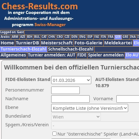
Logged on: Gast
Arabic
ARM
AZE
BIH
BUL
CAT
CHN
CRO
CZE
DEN
ENG
ESP
FAI
FIN
FRA
GER
GRE
INA
I
Home
TurnierDB
Meisterschaft
Foto-Galerie
Meldekartei
El
Turnierschach-Elozahl
Schnellschach-Elozahl
Allgemeines
Turnier anmelden: AUT
FIDE
Spieler anmelden
Elo AU
Willkommen bei den offiziellen Turnierscha
FIDE-Elolisten Stand
AUT-Elolisten Stand
10.879
Personennummer
Nachname
Vorname
Ebene
Bundesland
Spgem./Kreis/Verein
Nur "österreichische" Spieler (Land=A