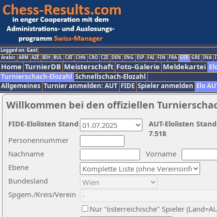
Logged on: Gast
Arabic
ARM
AZE
BIH
BUL
CAT
CHN
CRO
CZE
DEN
ENG
ESP
FAI
FIN
FRA
GER
GRE
INA
I
Home
TurnierDB
Meisterschaft
Foto-Galerie
Meldekartei
El
Turnierschach-Elozahl
Schnellschach-Elozahl
Allgemeines
Turnier anmelden: AUT
FIDE
Spieler anmelden
Elo AU
Willkommen bei den offiziellen Turnierscha
FIDE-Elolisten Stand
AUT-Elolisten Stand
7.518
Personennummer
Nachname
Vorname
Ebene
Bundesland
Spgem./Kreis/Verein
Nur "österreichische" Spieler (Land=A