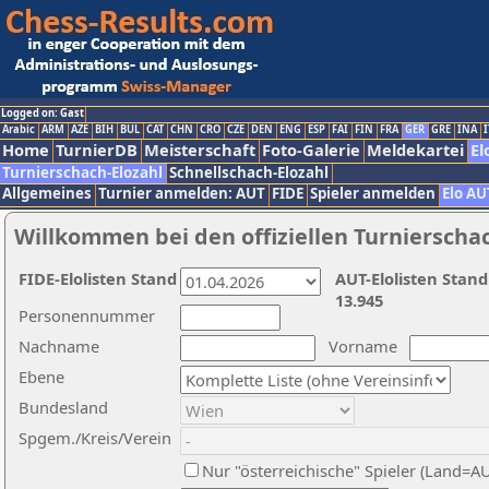
Logged on: Gast
Arabic
ARM
AZE
BIH
BUL
CAT
CHN
CRO
CZE
DEN
ENG
ESP
FAI
FIN
FRA
GER
GRE
INA
I
Home
TurnierDB
Meisterschaft
Foto-Galerie
Meldekartei
El
Turnierschach-Elozahl
Schnellschach-Elozahl
Allgemeines
Turnier anmelden: AUT
FIDE
Spieler anmelden
Elo AU
Willkommen bei den offiziellen Turnierscha
FIDE-Elolisten Stand
AUT-Elolisten Stand
13.945
Personennummer
Nachname
Vorname
Ebene
Bundesland
Spgem./Kreis/Verein
Nur "österreichische" Spieler (Land=A