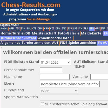
Logged on: Gast
Arabic
ARM
AZE
BIH
BUL
CAT
CHN
CRO
CZE
DEN
ENG
ESP
FAI
FIN
FRA
GER
GRE
INA
I
Home
TurnierDB
Meisterschaft
Foto-Galerie
Meldekartei
El
Turnierschach-Elozahl
Schnellschach-Elozahl
Allgemeines
Turnier anmelden: AUT
FIDE
Spieler anmelden
Elo AU
Willkommen bei den offiziellen Turnierscha
FIDE-Elolisten Stand
AUT-Elolisten Stand
13.945
Personennummer
Nachname
Vorname
Ebene
Bundesland
Spgem./Kreis/Verein
Nur "österreichische" Spieler (Land=A