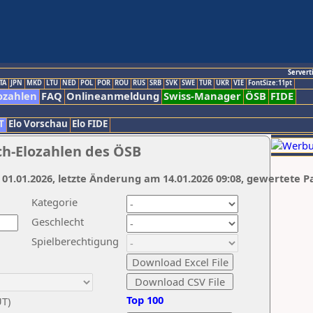
Servert
TA
JPN
MKD
LTU
NED
POL
POR
ROU
RUS
SRB
SVK
SWE
TUR
UKR
VIE
FontSize:11pt
ozahlen
FAQ
Onlineanmeldung
Swiss-Manager
ÖSB
FIDE
T
Elo Vorschau
Elo FIDE
ch-Elozahlen des ÖSB
 01.01.2026, letzte Änderung am 14.01.2026 09:08, gewertete P
Kategorie
Geschlecht
Spielberechtigung
Top 100
UT)