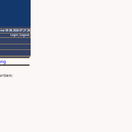
ime 09.08.2026 07:21:26
Login
Logout
artien: