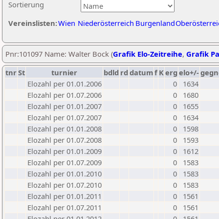
Sortierung
Vereinslisten:
Wien
Niederösterreich
Burgenland
Oberösterrei
Pnr:101097 Name: Walter Bock (
Grafik Elo-Zeitreihe
,
Grafik Pa
tnr
St
turnier
bdld
rd
datum
f
K
erg
elo+/-
gegn
Elozahl per 01.01.2006
0
1634
Elozahl per 01.07.2006
0
1680
Elozahl per 01.01.2007
0
1655
Elozahl per 01.07.2007
0
1634
Elozahl per 01.01.2008
0
1598
Elozahl per 01.07.2008
0
1593
Elozahl per 01.01.2009
0
1612
Elozahl per 01.07.2009
0
1583
Elozahl per 01.01.2010
0
1583
Elozahl per 01.07.2010
0
1583
Elozahl per 01.01.2011
0
1561
Elozahl per 01.07.2011
0
1561
Elozahl per 01.01.2012
0
1561