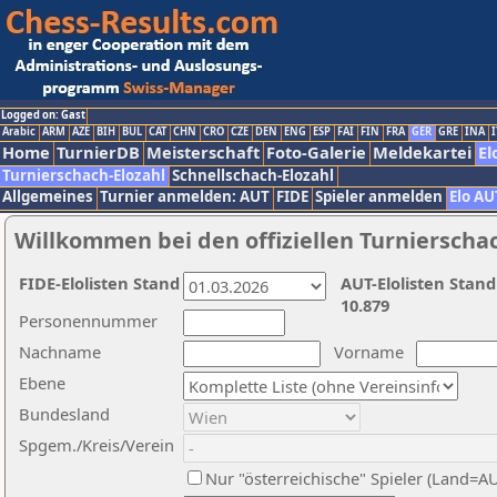
Logged on: Gast
Arabic
ARM
AZE
BIH
BUL
CAT
CHN
CRO
CZE
DEN
ENG
ESP
FAI
FIN
FRA
GER
GRE
INA
I
Home
TurnierDB
Meisterschaft
Foto-Galerie
Meldekartei
El
Turnierschach-Elozahl
Schnellschach-Elozahl
Allgemeines
Turnier anmelden: AUT
FIDE
Spieler anmelden
Elo AU
Willkommen bei den offiziellen Turnierscha
FIDE-Elolisten Stand
AUT-Elolisten Stand
10.879
Personennummer
Nachname
Vorname
Ebene
Bundesland
Spgem./Kreis/Verein
Nur "österreichische" Spieler (Land=A