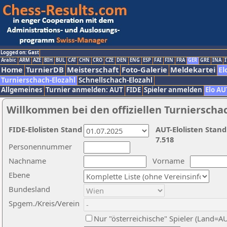
Logged on: Gast
Arabic
ARM
AZE
BIH
BUL
CAT
CHN
CRO
CZE
DEN
ENG
ESP
FAI
FIN
FRA
GER
GRE
INA
I
Home
TurnierDB
Meisterschaft
Foto-Galerie
Meldekartei
El
Turnierschach-Elozahl
Schnellschach-Elozahl
Allgemeines
Turnier anmelden: AUT
FIDE
Spieler anmelden
Elo AU
Willkommen bei den offiziellen Turnierscha
FIDE-Elolisten Stand
AUT-Elolisten Stand
7.518
Personennummer
Nachname
Vorname
Ebene
Bundesland
Spgem./Kreis/Verein
Nur "österreichische" Spieler (Land=A