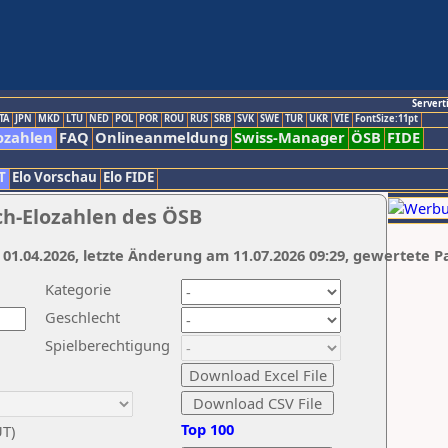
Servert
TA
JPN
MKD
LTU
NED
POL
POR
ROU
RUS
SRB
SVK
SWE
TUR
UKR
VIE
FontSize:11pt
ozahlen
FAQ
Onlineanmeldung
Swiss-Manager
ÖSB
FIDE
T
Elo Vorschau
Elo FIDE
ch-Elozahlen des ÖSB
 01.04.2026, letzte Änderung am 11.07.2026 09:29, gewertete P
Kategorie
Geschlecht
Spielberechtigung
Top 100
UT)