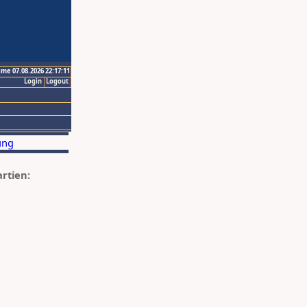
ime 07.08.2026 22:17:11
Login
Logout
artien: