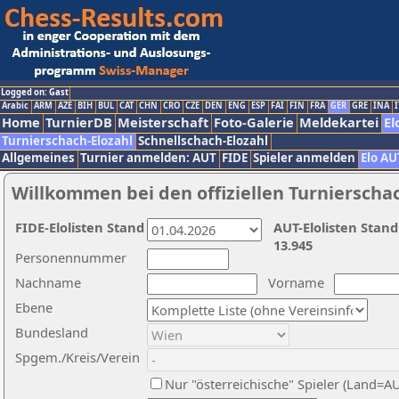
Logged on: Gast
Arabic
ARM
AZE
BIH
BUL
CAT
CHN
CRO
CZE
DEN
ENG
ESP
FAI
FIN
FRA
GER
GRE
INA
I
Home
TurnierDB
Meisterschaft
Foto-Galerie
Meldekartei
El
Turnierschach-Elozahl
Schnellschach-Elozahl
Allgemeines
Turnier anmelden: AUT
FIDE
Spieler anmelden
Elo AU
Willkommen bei den offiziellen Turnierscha
FIDE-Elolisten Stand
AUT-Elolisten Stand
13.945
Personennummer
Nachname
Vorname
Ebene
Bundesland
Spgem./Kreis/Verein
Nur "österreichische" Spieler (Land=A