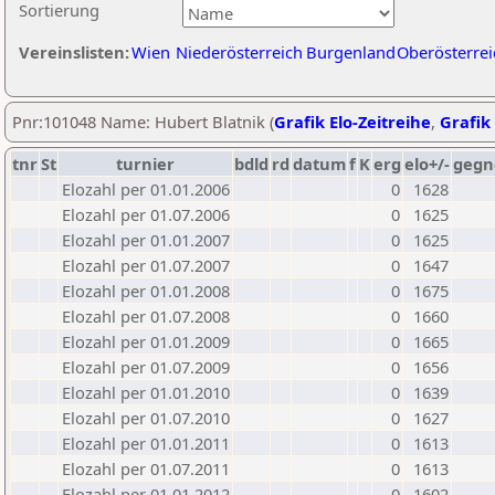
Sortierung
Vereinslisten:
Wien
Niederösterreich
Burgenland
Oberösterrei
Pnr:101048 Name: Hubert Blatnik (
Grafik Elo-Zeitreihe
,
Grafik 
tnr
St
turnier
bdld
rd
datum
f
K
erg
elo+/-
gegn
Elozahl per 01.01.2006
0
1628
Elozahl per 01.07.2006
0
1625
Elozahl per 01.01.2007
0
1625
Elozahl per 01.07.2007
0
1647
Elozahl per 01.01.2008
0
1675
Elozahl per 01.07.2008
0
1660
Elozahl per 01.01.2009
0
1665
Elozahl per 01.07.2009
0
1656
Elozahl per 01.01.2010
0
1639
Elozahl per 01.07.2010
0
1627
Elozahl per 01.01.2011
0
1613
Elozahl per 01.07.2011
0
1613
Elozahl per 01.01.2012
0
1602