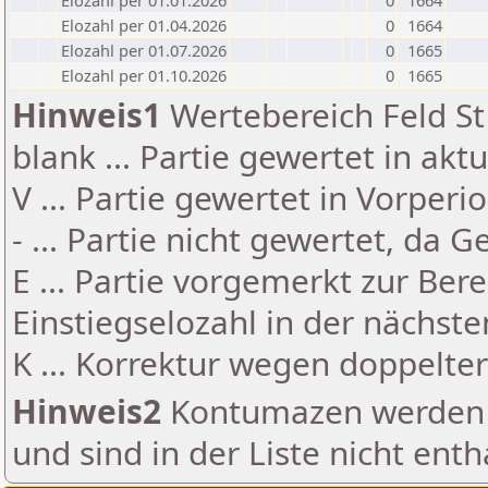
Elozahl per 01.01.2026
0
1664
Elozahl per 01.04.2026
0
1664
Elozahl per 01.07.2026
0
1665
Elozahl per 01.10.2026
0
1665
Hinweis1
Wertebereich Feld St 
blank ... Partie gewertet in akt
V ... Partie gewertet in Vorperi
- ... Partie nicht gewertet, da 
E ... Partie vorgemerkt zur Be
Einstiegselozahl in der nächst
K ... Korrektur wegen doppelt
Hinweis2
Kontumazen werden g
und sind in der Liste nicht enth