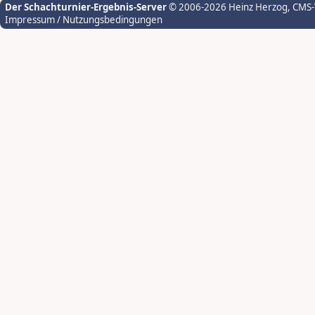
Der Schachturnier-Ergebnis-Server
© 2006-2026 Heinz Herzog
, CMS
Impressum / Nutzungsbedingungen