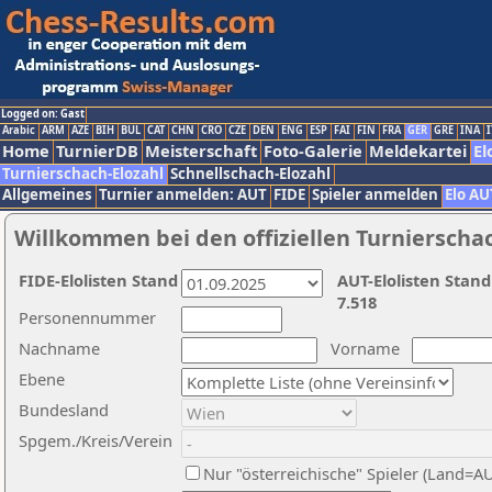
Logged on: Gast
Arabic
ARM
AZE
BIH
BUL
CAT
CHN
CRO
CZE
DEN
ENG
ESP
FAI
FIN
FRA
GER
GRE
INA
I
Home
TurnierDB
Meisterschaft
Foto-Galerie
Meldekartei
El
Turnierschach-Elozahl
Schnellschach-Elozahl
Allgemeines
Turnier anmelden: AUT
FIDE
Spieler anmelden
Elo AU
Willkommen bei den offiziellen Turnierscha
FIDE-Elolisten Stand
AUT-Elolisten Stand
7.518
Personennummer
Nachname
Vorname
Ebene
Bundesland
Spgem./Kreis/Verein
Nur "österreichische" Spieler (Land=A