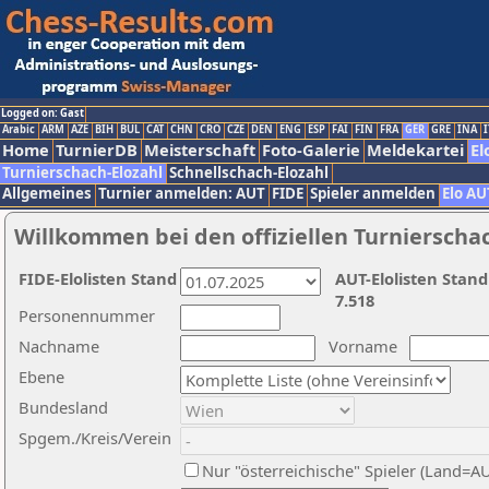
Logged on: Gast
Arabic
ARM
AZE
BIH
BUL
CAT
CHN
CRO
CZE
DEN
ENG
ESP
FAI
FIN
FRA
GER
GRE
INA
I
Home
TurnierDB
Meisterschaft
Foto-Galerie
Meldekartei
El
Turnierschach-Elozahl
Schnellschach-Elozahl
Allgemeines
Turnier anmelden: AUT
FIDE
Spieler anmelden
Elo AU
Willkommen bei den offiziellen Turnierscha
FIDE-Elolisten Stand
AUT-Elolisten Stand
7.518
Personennummer
Nachname
Vorname
Ebene
Bundesland
Spgem./Kreis/Verein
Nur "österreichische" Spieler (Land=A