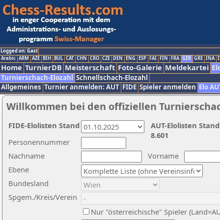
Logged on: Gast
Arabic
ARM
AZE
BIH
BUL
CAT
CHN
CRO
CZE
DEN
ENG
ESP
FAI
FIN
FRA
GER
GRE
INA
I
Home
TurnierDB
Meisterschaft
Foto-Galerie
Meldekartei
El
Turnierschach-Elozahl
Schnellschach-Elozahl
Allgemeines
Turnier anmelden: AUT
FIDE
Spieler anmelden
Elo AU
Willkommen bei den offiziellen Turnierscha
FIDE-Elolisten Stand
AUT-Elolisten Stand
8.601
Personennummer
Nachname
Vorname
Ebene
Bundesland
Spgem./Kreis/Verein
Nur "österreichische" Spieler (Land=A