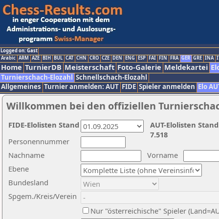
Logged on: Gast
Arabic
ARM
AZE
BIH
BUL
CAT
CHN
CRO
CZE
DEN
ENG
ESP
FAI
FIN
FRA
GER
GRE
INA
I
Home
TurnierDB
Meisterschaft
Foto-Galerie
Meldekartei
El
Turnierschach-Elozahl
Schnellschach-Elozahl
Allgemeines
Turnier anmelden: AUT
FIDE
Spieler anmelden
Elo AU
Willkommen bei den offiziellen Turnierscha
FIDE-Elolisten Stand
AUT-Elolisten Stand
7.518
Personennummer
Nachname
Vorname
Ebene
Bundesland
Spgem./Kreis/Verein
Nur "österreichische" Spieler (Land=A