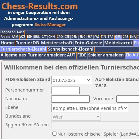
Logged on: Gast
Arabic
ARM
AZE
BIH
BUL
CAT
CHN
CRO
CZE
DEN
ENG
ESP
FAI
FIN
FRA
GER
GRE
INA
I
Home
TurnierDB
Meisterschaft
Foto-Galerie
Meldekartei
El
Turnierschach-Elozahl
Schnellschach-Elozahl
Allgemeines
Turnier anmelden: AUT
FIDE
Spieler anmelden
Elo AU
Willkommen bei den offiziellen Turnierscha
FIDE-Elolisten Stand
AUT-Elolisten Stand
7.518
Personennummer
Nachname
Vorname
Ebene
Bundesland
Spgem./Kreis/Verein
Nur "österreichische" Spieler (Land=A