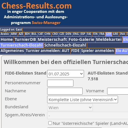
Logged on: Gast
Arabic
ARM
AZE
BIH
BUL
CAT
CHN
CRO
CZE
DEN
ENG
ESP
FAI
FIN
FRA
GER
GRE
INA
I
Home
TurnierDB
Meisterschaft
Foto-Galerie
Meldekartei
El
Turnierschach-Elozahl
Schnellschach-Elozahl
Allgemeines
Turnier anmelden: AUT
FIDE
Spieler anmelden
Elo AU
Willkommen bei den offiziellen Turnierscha
FIDE-Elolisten Stand
AUT-Elolisten Stand
7.518
Personennummer
Nachname
Vorname
Ebene
Bundesland
Spgem./Kreis/Verein
Nur "österreichische" Spieler (Land=A