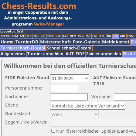
Logged on: Gast
Arabic
ARM
AZE
BIH
BUL
CAT
CHN
CRO
CZE
DEN
ENG
ESP
FAI
FIN
FRA
GER
GRE
INA
I
Home
TurnierDB
Meisterschaft
Foto-Galerie
Meldekartei
El
Turnierschach-Elozahl
Schnellschach-Elozahl
Allgemeines
Turnier anmelden: AUT
FIDE
Spieler anmelden
Elo AU
Willkommen bei den offiziellen Turnierscha
FIDE-Elolisten Stand
AUT-Elolisten Stand
7.518
Personennummer
Nachname
Vorname
Ebene
Bundesland
Spgem./Kreis/Verein
Nur "österreichische" Spieler (Land=A