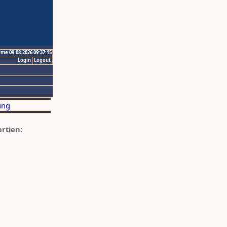
ime 09.08.2026 09:37:15
Login
Logout
artien: