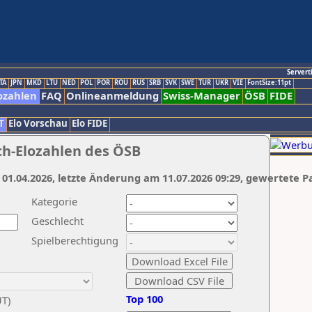
Servert
TA
JPN
MKD
LTU
NED
POL
POR
ROU
RUS
SRB
SVK
SWE
TUR
UKR
VIE
FontSize:11pt
ozahlen
FAQ
Onlineanmeldung
Swiss-Manager
ÖSB
FIDE
T
Elo Vorschau
Elo FIDE
ch-Elozahlen des ÖSB
 01.04.2026, letzte Änderung am 11.07.2026 09:29, gewertete P
Kategorie
Geschlecht
Spielberechtigung
Top 100
UT)