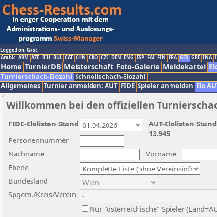
Logged on: Gast
Arabic
ARM
AZE
BIH
BUL
CAT
CHN
CRO
CZE
DEN
ENG
ESP
FAI
FIN
FRA
GER
GRE
INA
I
Home
TurnierDB
Meisterschaft
Foto-Galerie
Meldekartei
El
Turnierschach-Elozahl
Schnellschach-Elozahl
Allgemeines
Turnier anmelden: AUT
FIDE
Spieler anmelden
Elo AU
Willkommen bei den offiziellen Turnierscha
FIDE-Elolisten Stand
AUT-Elolisten Stand
13.945
Personennummer
Nachname
Vorname
Ebene
Bundesland
Spgem./Kreis/Verein
Nur "österreichische" Spieler (Land=A