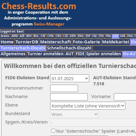
Logged on: Gast
Arabic
ARM
AZE
BIH
BUL
CAT
CHN
CRO
CZE
DEN
ENG
ESP
FAI
FIN
FRA
GER
GRE
INA
I
Home
TurnierDB
Meisterschaft
Foto-Galerie
Meldekartei
El
Turnierschach-Elozahl
Schnellschach-Elozahl
Allgemeines
Turnier anmelden: AUT
FIDE
Spieler anmelden
Elo AU
Willkommen bei den offiziellen Turnierscha
FIDE-Elolisten Stand
AUT-Elolisten Stand
7.518
Personennummer
Nachname
Vorname
Ebene
Bundesland
Spgem./Kreis/Verein
Nur "österreichische" Spieler (Land=A