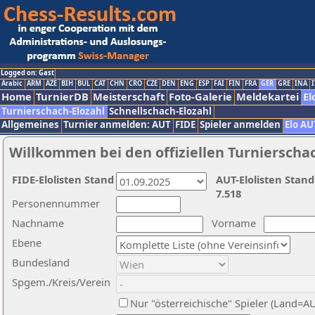
Logged on: Gast
Arabic
ARM
AZE
BIH
BUL
CAT
CHN
CRO
CZE
DEN
ENG
ESP
FAI
FIN
FRA
GER
GRE
INA
I
Home
TurnierDB
Meisterschaft
Foto-Galerie
Meldekartei
El
Turnierschach-Elozahl
Schnellschach-Elozahl
Allgemeines
Turnier anmelden: AUT
FIDE
Spieler anmelden
Elo AU
Willkommen bei den offiziellen Turnierscha
FIDE-Elolisten Stand
AUT-Elolisten Stand
7.518
Personennummer
Nachname
Vorname
Ebene
Bundesland
Spgem./Kreis/Verein
Nur "österreichische" Spieler (Land=A