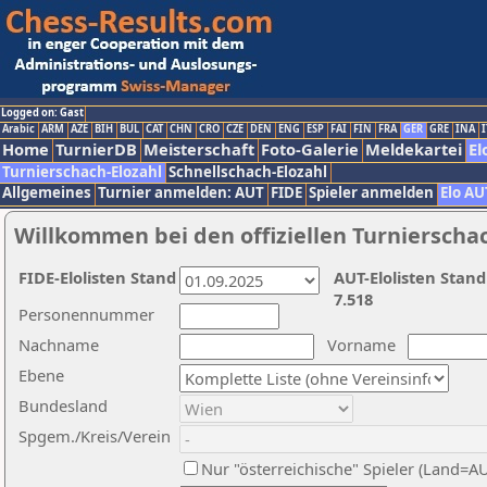
Logged on: Gast
Arabic
ARM
AZE
BIH
BUL
CAT
CHN
CRO
CZE
DEN
ENG
ESP
FAI
FIN
FRA
GER
GRE
INA
I
Home
TurnierDB
Meisterschaft
Foto-Galerie
Meldekartei
El
Turnierschach-Elozahl
Schnellschach-Elozahl
Allgemeines
Turnier anmelden: AUT
FIDE
Spieler anmelden
Elo AU
Willkommen bei den offiziellen Turnierscha
FIDE-Elolisten Stand
AUT-Elolisten Stand
7.518
Personennummer
Nachname
Vorname
Ebene
Bundesland
Spgem./Kreis/Verein
Nur "österreichische" Spieler (Land=A