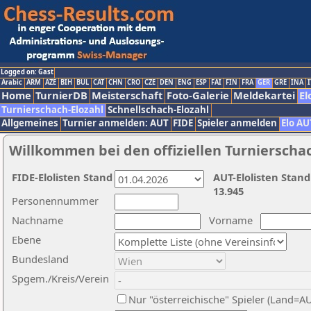
Logged on: Gast
Arabic
ARM
AZE
BIH
BUL
CAT
CHN
CRO
CZE
DEN
ENG
ESP
FAI
FIN
FRA
GER
GRE
INA
I
Home
TurnierDB
Meisterschaft
Foto-Galerie
Meldekartei
El
Turnierschach-Elozahl
Schnellschach-Elozahl
Allgemeines
Turnier anmelden: AUT
FIDE
Spieler anmelden
Elo AU
Willkommen bei den offiziellen Turnierscha
FIDE-Elolisten Stand
AUT-Elolisten Stand
13.945
Personennummer
Nachname
Vorname
Ebene
Bundesland
Spgem./Kreis/Verein
Nur "österreichische" Spieler (Land=A