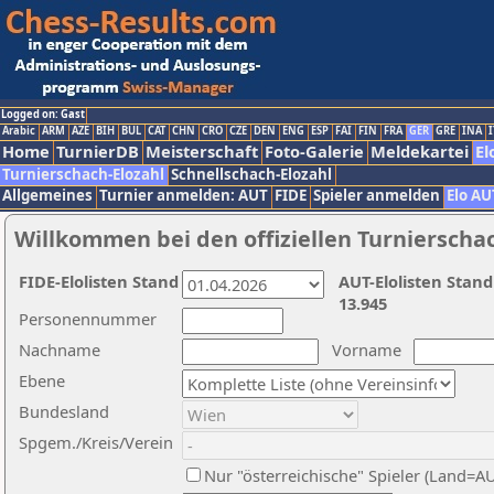
Logged on: Gast
Arabic
ARM
AZE
BIH
BUL
CAT
CHN
CRO
CZE
DEN
ENG
ESP
FAI
FIN
FRA
GER
GRE
INA
I
Home
TurnierDB
Meisterschaft
Foto-Galerie
Meldekartei
El
Turnierschach-Elozahl
Schnellschach-Elozahl
Allgemeines
Turnier anmelden: AUT
FIDE
Spieler anmelden
Elo AU
Willkommen bei den offiziellen Turnierscha
FIDE-Elolisten Stand
AUT-Elolisten Stand
13.945
Personennummer
Nachname
Vorname
Ebene
Bundesland
Spgem./Kreis/Verein
Nur "österreichische" Spieler (Land=A