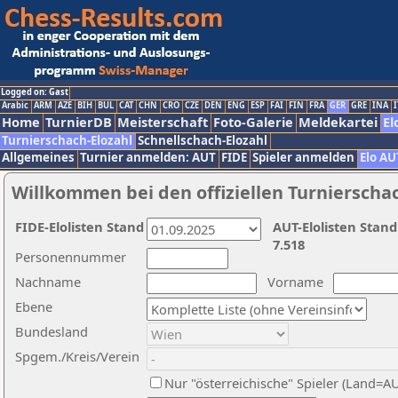
Logged on: Gast
Arabic
ARM
AZE
BIH
BUL
CAT
CHN
CRO
CZE
DEN
ENG
ESP
FAI
FIN
FRA
GER
GRE
INA
I
Home
TurnierDB
Meisterschaft
Foto-Galerie
Meldekartei
El
Turnierschach-Elozahl
Schnellschach-Elozahl
Allgemeines
Turnier anmelden: AUT
FIDE
Spieler anmelden
Elo AU
Willkommen bei den offiziellen Turnierscha
FIDE-Elolisten Stand
AUT-Elolisten Stand
7.518
Personennummer
Nachname
Vorname
Ebene
Bundesland
Spgem./Kreis/Verein
Nur "österreichische" Spieler (Land=A