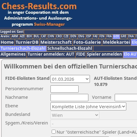
Logged on: Gast
Arabic
ARM
AZE
BIH
BUL
CAT
CHN
CRO
CZE
DEN
ENG
ESP
FAI
FIN
FRA
GER
GRE
INA
I
Home
TurnierDB
Meisterschaft
Foto-Galerie
Meldekartei
El
Turnierschach-Elozahl
Schnellschach-Elozahl
Allgemeines
Turnier anmelden: AUT
FIDE
Spieler anmelden
Elo AU
Willkommen bei den offiziellen Turnierscha
FIDE-Elolisten Stand
AUT-Elolisten Stand
10.879
Personennummer
Nachname
Vorname
Ebene
Bundesland
Spgem./Kreis/Verein
Nur "österreichische" Spieler (Land=A