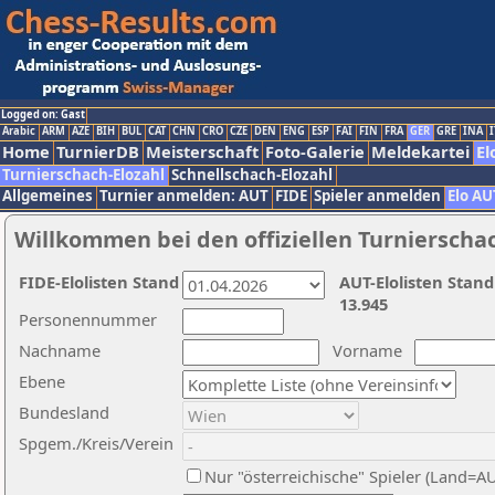
Logged on: Gast
Arabic
ARM
AZE
BIH
BUL
CAT
CHN
CRO
CZE
DEN
ENG
ESP
FAI
FIN
FRA
GER
GRE
INA
I
Home
TurnierDB
Meisterschaft
Foto-Galerie
Meldekartei
El
Turnierschach-Elozahl
Schnellschach-Elozahl
Allgemeines
Turnier anmelden: AUT
FIDE
Spieler anmelden
Elo AU
Willkommen bei den offiziellen Turnierscha
FIDE-Elolisten Stand
AUT-Elolisten Stand
13.945
Personennummer
Nachname
Vorname
Ebene
Bundesland
Spgem./Kreis/Verein
Nur "österreichische" Spieler (Land=A