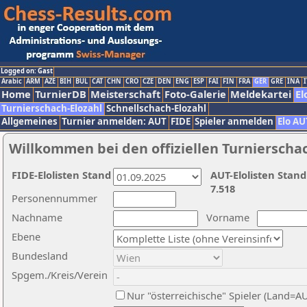
Logged on: Gast
Arabic
ARM
AZE
BIH
BUL
CAT
CHN
CRO
CZE
DEN
ENG
ESP
FAI
FIN
FRA
GER
GRE
INA
I
Home
TurnierDB
Meisterschaft
Foto-Galerie
Meldekartei
El
Turnierschach-Elozahl
Schnellschach-Elozahl
Allgemeines
Turnier anmelden: AUT
FIDE
Spieler anmelden
Elo AU
Willkommen bei den offiziellen Turnierscha
FIDE-Elolisten Stand
AUT-Elolisten Stand
7.518
Personennummer
Nachname
Vorname
Ebene
Bundesland
Spgem./Kreis/Verein
Nur "österreichische" Spieler (Land=A