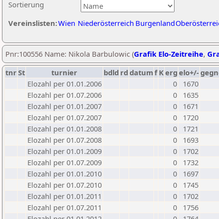
Sortierung
Vereinslisten:
Wien
Niederösterreich
Burgenland
Oberösterrei
Pnr:100556 Name: Nikola Barbulowic (
Grafik Elo-Zeitreihe
,
Gra
tnr
St
turnier
bdld
rd
datum
f
K
erg
elo+/-
gegn
Elozahl per 01.01.2006
0
1670
Elozahl per 01.07.2006
0
1635
Elozahl per 01.01.2007
0
1671
Elozahl per 01.07.2007
0
1720
Elozahl per 01.01.2008
0
1721
Elozahl per 01.07.2008
0
1693
Elozahl per 01.01.2009
0
1702
Elozahl per 01.07.2009
0
1732
Elozahl per 01.01.2010
0
1697
Elozahl per 01.07.2010
0
1745
Elozahl per 01.01.2011
0
1702
Elozahl per 01.07.2011
0
1756
Elozahl per 01.01.2012
0
1764