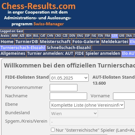
Logged on: Gast
Arabic
ARM
AZE
BIH
BUL
CAT
CHN
CRO
CZE
DEN
ENG
ESP
FAI
FIN
FRA
GER
GRE
INA
I
Home
TurnierDB
Meisterschaft
Foto-Galerie
Meldekartei
El
Turnierschach-Elozahl
Schnellschach-Elozahl
Allgemeines
Turnier anmelden: AUT
FIDE
Spieler anmelden
Elo AU
Willkommen bei den offiziellen Turnierscha
FIDE-Elolisten Stand
AUT-Elolisten Stand
13.600
Personennummer
Nachname
Vorname
Ebene
Bundesland
Spgem./Kreis/Verein
Nur "österreichische" Spieler (Land=A