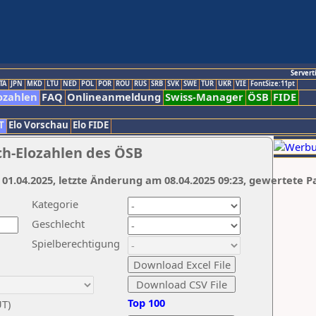
Servert
TA
JPN
MKD
LTU
NED
POL
POR
ROU
RUS
SRB
SVK
SWE
TUR
UKR
VIE
FontSize:11pt
ozahlen
FAQ
Onlineanmeldung
Swiss-Manager
ÖSB
FIDE
T
Elo Vorschau
Elo FIDE
ch-Elozahlen des ÖSB
 01.04.2025, letzte Änderung am 08.04.2025 09:23, gewertete P
Kategorie
Geschlecht
Spielberechtigung
Top 100
UT)