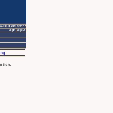
ime 08.08.2026 20:41:17
Login
Logout
artien: